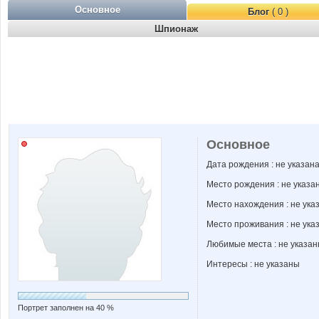
Основное
Блог
( 0 )
Шпионаж
Основное
Дата рождения : не указан
Место рождения : не указа
Место нахождения : не ука
Место проживания : не ука
Любимые места : не указа
Интересы : не указаны
Портрет заполнен на 40 %