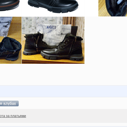
 в
клубах
ота за платьями