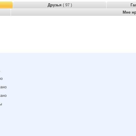
Друзья
( 97 )
Га
Мне н
а
но
зано
зано
ны