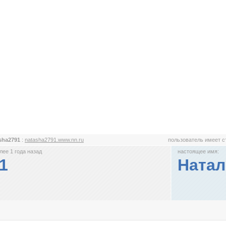
sha2791
:
natasha2791.www.nn.ru
пользователь имеет 
ее 1 года назад
настоящее имя:
1
Натал