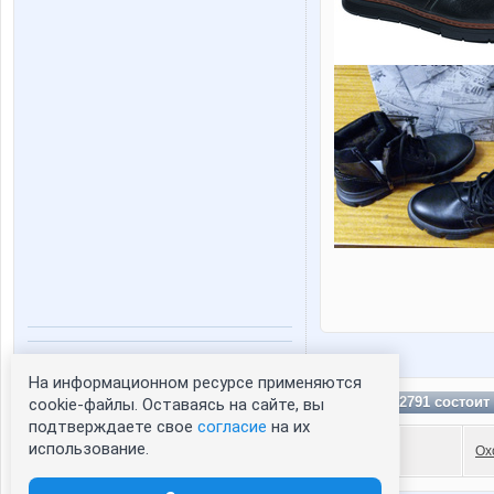
Статистика портрета:
На информационном ресурсе применяются
сейчас просматривают портрет - 0
Natasha2791 состоит
cookie-файлы. Оставаясь на сайте, вы
зарегистрированные пользователи
подтверждаете свое
согласие
на их
посетившие портрет за 7 дней - 1
использование.
Ох