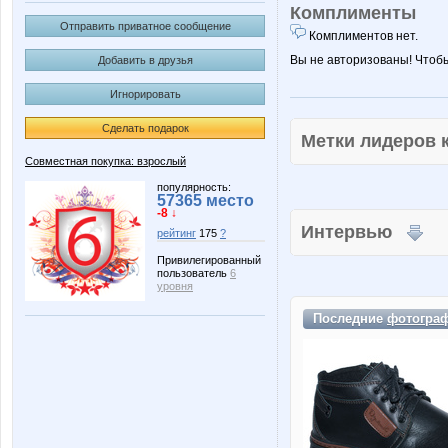
Комплименты
Отправить приватное сообщение
Комплиментов нет.
Вы не авторизованы! Чтоб
Добавить в друзья
Игнорировать
Сделать подарок
Метки лидеров
Совместная покупка: взрослый
популярность:
57365 место
-8 ↓
Интервью
рейтинг
175
?
Привилегированный
пользователь
6
уровня
Последние
фотогра